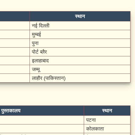
स्थान
नई दिल्ली
मुम्बई
पुना
पोर्ट ब्लैर
इलाहाबाद
जम्मू
लाहौर (पाकिस्तान)
पुस्तकालय
स्थान
पटना
कोलकाता