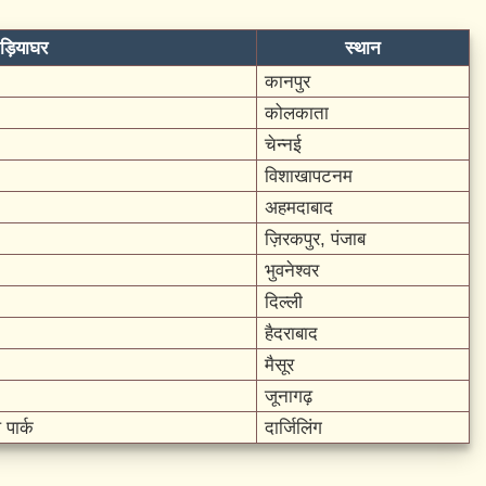
ड़ियाघर
स्थान
कानपुर
कोलकाता
चेन्नई
विशाखापटनम
अहमदाबाद
ज़िरकपुर, पंजाब
भुवनेश्वर
दिल्ली
हैदराबाद
मैसूर
जूनागढ़
पार्क
दार्जिलिंग