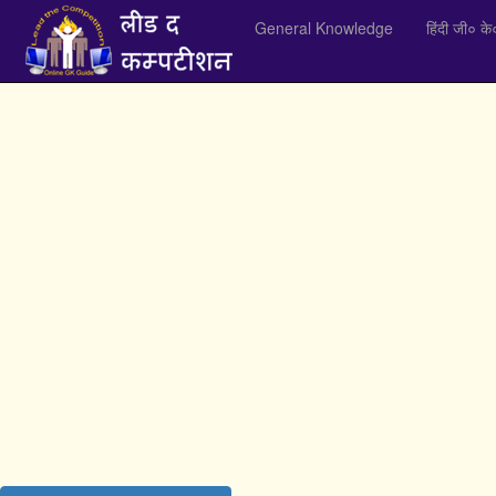
General Knowledge
हिंदी जी० के