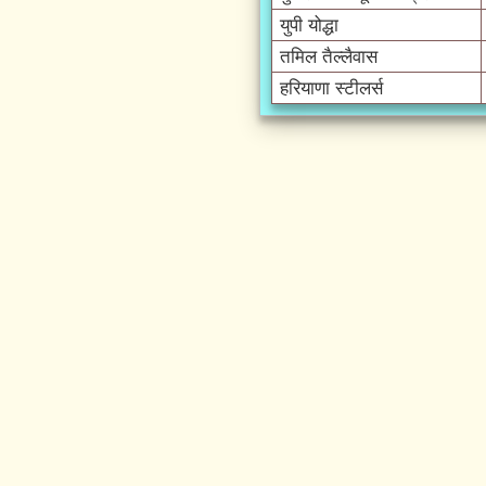
युपी योद्धा
तमिल तैल्लैवास
हरियाणा स्टीलर्स