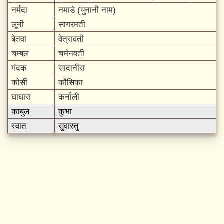
नर्मदा
नमाडे (युनानी नाम)
लूनी
सागरमती
बेतवा
वेत्रावती
चम्बल
चर्मनवती
गंदक
सादानीरा
कोसी
कौसिका
घाघारा
कर्नाली
काबुल
कुभा
स्वात
सुवास्तु