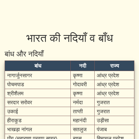
भारत की नदियाँ व बाँध
बांध और नदियाँ
बांध
नदी
राज्य
नागार्जुनसागर
कृष्णा
आंध्र प्रदेश
पोचमपाड
गोदावरी
आंध्र प्रदेश
श्रीशैलम
कृष्णा
आंध्र प्रदेश
सरदार सरोवर
नर्मदा
गुजरात
उकाई
ताप्ती
गुजरात
हीराकुड
महानंदी
उड़ीसा
भाखड़ा नांगल
सतलुज
पंजाब
पोंग (महाराणा प्रताप सागर)
ब्यास
हिमाचल प्रदेश