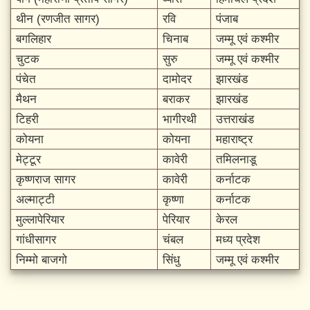
थीन (रणजीत सागर)
रवि
पंजाब
बगलिहार
चिनाब
जम्मू एवं कश्मीर
चुटक
सुरु
जम्मू एवं कश्मीर
पंचेत
दामोदर
झारखंड
मैथन
बराकर
झारखंड
टिहरी
भागीरथी
उत्तराखंड
कोयना
कोयना
महाराष्ट्र
मेट्टूर
कावेरी
तमिलनाडू
कृष्णराज सागर
कावेरी
कर्नाटक
अल्माट्टी
कृष्णा
कर्नाटक
मुल्लापेरियार
पेरियार
केरल
गांधीसागर
चंबल
मध्य प्रदेश
निम्मो बाजगो
सिंधु
जम्मू एवं कश्मीर