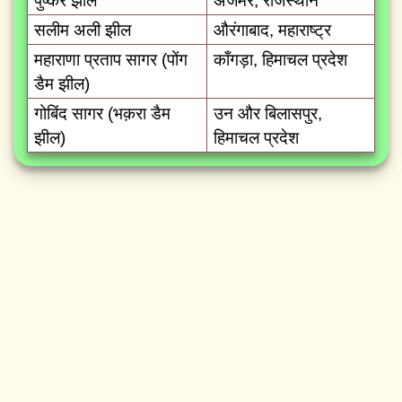
पुष्कर झील
अजमेर, राजस्थान
सलीम अली झील
औरंगाबाद, महाराष्ट्र
महाराणा प्रताप सागर (पोंग
काँगड़ा, हिमाचल प्रदेश
डैम झील)
गोबिंद सागर (भक़रा डैम
उन और बिलासपुर,
झील)
हिमाचल प्रदेश