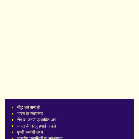
बौद्ध धर्म सम्बंधी
भारत के न्यायलय
रोग वा उनसे प्रभावित अंग
भारत के घरेलू हवाई अड्डे
पृथ्वी सम्बंधी तथ्य
भारतीय कम्पनियोँ के संस्थापक