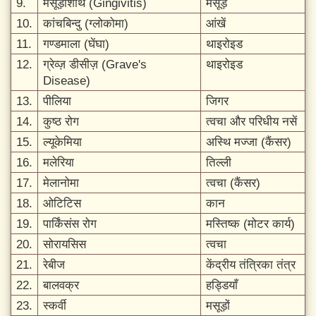
9.
मसूड़ाशोथ (Gingivitis)
मसूड़े
10.
कांचबिन्दु (ग्लोकोमा)
आंखें
11.
गण्डमाला (घेंघा)
थाइरोइड
12.
ग्रेव्ज़ डीसीज़ (Grave's
थाइरोइड
Disease)
13.
पीलिया
जिगर
14.
कुष्ठ रोग
त्वचा और परिधीय नसें
15.
ल्यूकेमिया
अस्थि मज्जा (कैंसर)
16.
मलेरिया
तिल्ली
17.
मेलानोमा
त्वचा (कैंसर)
18.
ओटिटिस
कान
19.
पार्किंसंस रोग
मस्तिष्क (मोटर कार्य)
20.
सोरायसिस
त्वचा
21.
रेबीज
केंद्रीय तंत्रिका तंत्र
22.
बालवक्र
हड्डियाँ
23.
स्कर्वी
मसूड़ों