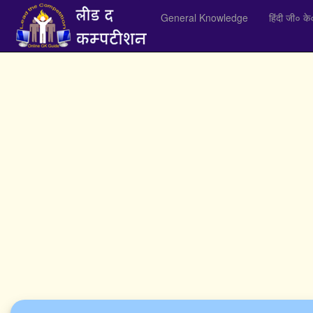
General Knowledge
हिंदी जी० के